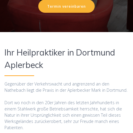
Termin vereinbaren
Ihr Heilpraktiker in Dortmund
Aplerbeck
Gegenüber der Verkehrswacht und angrenzend an den
Nathebach liegt die Praxis in der Aplerbecker Mark in Dortmund.
Dort wo noch in den 20er Jahren des letzten Jahrhunderts in
einem Stahlwerk große Betriebsamkeit herrschte, hat sich die
Natur in ihrer Ursprünglichkeit sich einen gewissen Teil dieses
Werksgeländes zurückerobert, sehr zur Freude manch eines
Patienten.